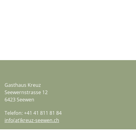
Gasthaus Kreuz
Seewernstrasse 12
6423 Seewen
Telefon: +41 41 811 81 84
info(at)kreuz-seewen.ch
Home