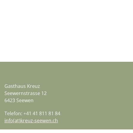
Gasthaus Kreuz
Seewernstrasse 12
6423 Seewen
Telefon: +41 41 811 81 84
info(at)kreuz-seewen.ch